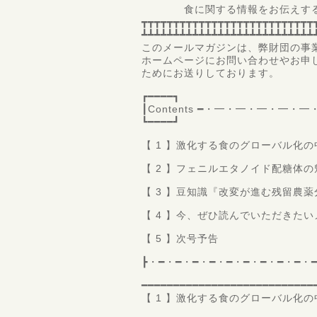
食に関する情報をお伝えするサ
┳┳┳┳┳┳┳┳┳┳┳┳┳┳┳┳┳┳┳┳┳┳┳┳┳┳┳
┻┻┻┻┻┻┻┻┻┻┻┻┻┻┻┻┻┻┻┻┻┻┻┻┻┻┻
このメールマガジンは、弊財団の事
ホームページにお問い合わせやお申
ためにお送りしております。
┏━━━━┓
┃Contents ━・━・━・━・
┗━━━━┛
【 1 】激化する食のグローバル化
【 2 】フェニルエタノイド配糖体
【 3 】豆知識『改変が進む残留農
【 4 】今、ぜひ読んでいただきた
【 5 】次号予告
┣・━・━・━・━・━・━・━・━・━・
━━━━━━━━━━━━━━━━━━━━━━━━━━━
【 1 】激化する食のグローバル化
コーネル