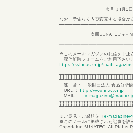
次号は4月1日配信
なお、予告なく内容変更する場合が
━━━━━━━━━━━━━━━━━━━━━━━━━━━
次回SUNATEC e－Magaz
━━━━━━━━━━━━━━━━━━━━━━━━━━━
※このメールマガジンの配信を中止
配信解除フォームをご利用下さい
https://ssl.mac.or.jp/mailmagazin
┳┳┳┳┳┳┳┳┳┳┳┳┳┳┳┳┳┳┳┳┳┳┳┳┳┳┳
┻┻┻┻┻┻┻┻┻┻┻┻┻┻┻┻┻┻┻┻┻┻┻┻┻┻┻
運 営： 一般財団法人 食品分析
URL ：
http://www.mac.or.jp
MAIL ：
e-magazine@mac.or.j
┳┳┳┳┳┳┳┳┳┳┳┳┳┳┳┳┳┳┳┳┳┳┳┳┳┳┳
┻┻┻┻┻┻┻┻┻┻┻┻┻┻┻┻┻┻┻┻┻┻┻┻┻┻┻
※ご意見・ご感想を〈
e-magazine@
※このメールに掲載された記事を許
Copyrightc SUNATEC. All Rights 