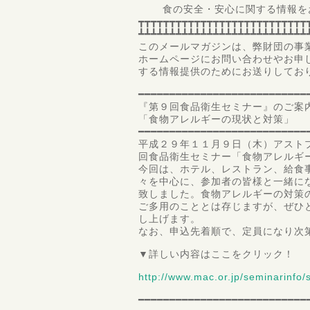
食の安全・安心に関する情報をお
┳┳┳┳┳┳┳┳┳┳┳┳┳┳┳┳┳┳┳┳┳┳┳┳┳┳┳
┻┻┻┻┻┻┻┻┻┻┻┻┻┻┻┻┻┻┻┻┻┻┻┻┻┻┻
このメールマガジンは、弊財団の事
ホームページにお問い合わせやお申
する情報提供のためにお送りしてお
━━━━━━━━━━━━━━━━━━━━━━━━━━━
『第９回食品衛生セミナー』のご案
「食物アレルギーの現状と対策」
━━━━━━━━━━━━━━━━━━━━━━━━━━━
平成２９年１１月９日（木）アスト
回食品衛生セミナー「食物アレルギ
今回は、ホテル、レストラン、給食
々を中心に、参加者の皆様と一緒に
致しました。食物アレルギーの対策
ご多用のこととは存じますが、ぜひ
し上げます。
なお、申込先着順で、定員になり次
▼詳しい内容はここをクリック！
http://www.mac.or.jp/seminarinfo
━━━━━━━━━━━━━━━━━━━━━━━━━━━