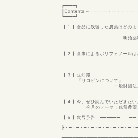
┏━━━━┓
┃Contents ━・━・━・━・
┗━━━━┛
【 1 】食品に残留した農薬はどの
～始まりと
明治薬科大学 薬学教
教授 永
【 2 】食事によるポリフェノール
修文大学 
准教授 丹
【 3 】豆知識
『リコピンについて』
一般財団法人 食品分析
第三理
【 4 】今、ぜひ読んでいただきた
今月のテーマ：残留農薬、
【 5 】次号予告 ──────――
┣・━・━・━・━・━・━・━・━・━・
━━━━━━━━━━━━━━━━━━━━━━━━━━━