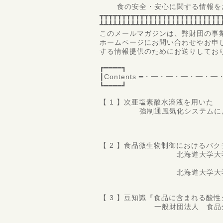
食の安全・安心に関する情報をお
┳┳┳┳┳┳┳┳┳┳┳┳┳┳┳┳┳┳┳┳┳┳┳┳┳┳┳
┻┻┻┻┻┻┻┻┻┻┻┻┻┻┻┻┻┻┻┻┻┻┻┻┻┻┻
このメールマガジンは、弊財団の事
ホームページにお問い合わせやお申
する情報提供のためにお送りしてお
┏━━━━┓
┃Contents ━・━・━・━・
┗━━━━┛
【 1 】次亜塩素酸水溶液を用いた
強制通風気化システムによる
三重大学大学院
教授 福
【 2 】食品微生物制御におけるバ
北海道大学大学院 水産
准教授 山
北海道大学大学院 水産
博士後期課程
【 3 】豆知識『食品に含まれる酸
一般財団法人 食品分析開
第一理