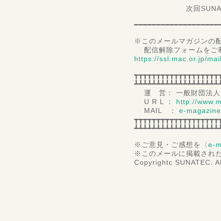
次回SUNATEC e－
━━━━━━━━━━━━━━━━━━━
※このメールマガジンの配
配信解除フォームをご
https://ssl.mac.or.jp/ma
┳┳┳┳┳┳┳┳┳┳┳┳┳┳┳┳┳┳┳
┻┻┻┻┻┻┻┻┻┻┻┻┻┻┻┻┻┻┻
運 営： 一般財団法人
U R L ：
http://www.m
MAIL ：
e-magazine
┳┳┳┳┳┳┳┳┳┳┳┳┳┳┳┳┳┳┳
┻┻┻┻┻┻┻┻┻┻┻┻┻┻┻┻┻┻┻
※ご意見・ご感想を〈
e-m
※このメールに掲載され
Copyrightc SUNATEC. Al