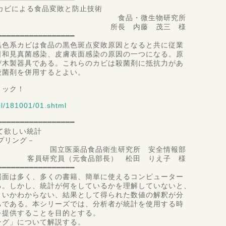
系カビによる食品変敗と防止技術
・微生物研究所
内藤 茂三 様
━━━━━━━━━━━━━━━━━
黒色系カビは食品の黒色斑点変敗原因となると共に従業
日和見真菌感染、皮膚表面感染の原因の一つになる。原
び木製器具である。これらのカビは殺菌剤に抵抗力があ
殺菌剤を併用するとよい。
リック！
il/181001/01.shtml
━━━━━━━━━━━━━━━━━
いて欲しい統計
リング－
食品衛生研究所 安全情報部
元食品部長） 松田 りえ子 様
━━━━━━━━━━━━━━━━━
場面は多く、多くの書籍、簡単に使えるコンピューター
る。しかし、統計が何をしているかを理解していないと、
よいかわからない、結果として得られた数値の解釈が分
ちである。本シリーズでは、分析者が統計を使用する時
を提供することを目的とする。
ング」について解説する。