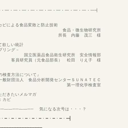
・━・━・━・━・━・━・━・━・━・━・━・━・━┫
系カビによる食品変敗と防止技術
・微生物研究所
内藤 茂三 様
いて欲しい統計
リング－
食品衛生研究所 安全情報部
元食品部長） 松田 りえ子 様
検査方法について』
食品分析開発センターＳＵＮＡＴＥＣ
理化学検査室
いただきたいメルマガ
カビ
───――──――── 気になる次号は・・・？
━・━・━・━・━・━・━・━・━・━・━┫
━━━━━━━━━━━━━━━━━