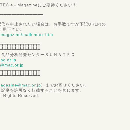
Magazineにご期待ください!!
━━━━━━━━━━━━━━━━━
信を中止されたい場合は、お手数ですが下記URL内の
利用下さい。
ilmagazine/mail/index.htm
┳┳┳┳┳┳┳┳┳┳┳┳┳┳┳┳
┻┻┻┻┻┻┻┻┻┻┻┻┻┻┻┻
 食品分析開発センターＳＵＮＡＴＥＣ
ac.or.jp
@mac.or.jp
┳┳┳┳┳┳┳┳┳┳┳┳┳┳┳┳
┻┻┻┻┻┻┻┻┻┻┻┻┻┻┻┻
agazine@mac.or.jp
〉までお寄せください。
た記事を許可なく転載することを禁じます。
l Rights Reserved.