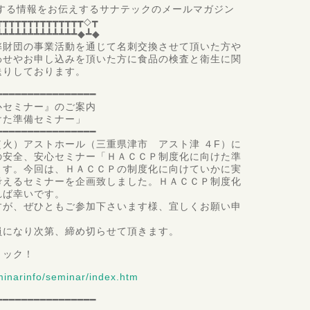
る情報をお伝えするサナテックのメールマガジン
┳┳┳┳┳┳┳┳┳┳┳┳┳┳◇┳
┻┻┻┻┻┻┻┻┻┻┻┻┻◆┻◆
弊財団の事業活動を通じて名刺交換させて頂いた方や
わせやお申し込みを頂いた方に食品の検査と衛生に関
送りしております。
━━━━━━━━━━━━━━━━
心セミナー』のご案内
けた準備セミナー」
━━━━━━━━━━━━━━━━
火）アストホール（三重県津市 アスト津 ４F）に
の安全、安心セミナー「ＨＡＣＣＰ制度化に向けた準
ます。今回は、ＨＡＣＣＰの制度化に向けていかに実
考えるセミナーを企画致しました。ＨＡＣＣＰ制度化
れば幸いです。
すが、ぜひともご参加下さいます様、宜しくお願い申
員になり次第、締め切らせて頂きます。
リック！
minarinfo/seminar/index.htm
━━━━━━━━━━━━━━━━