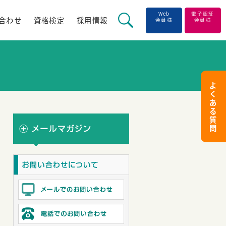
Web
電子認証
合わせ
資格検定
採用情報
会員様
会員様
よ
く
あ
る
質
問