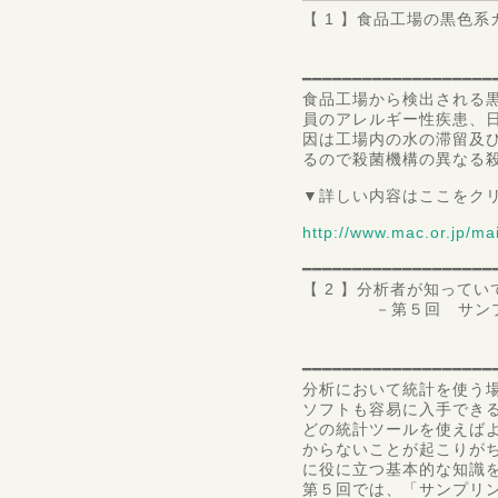
【 1 】食品工場の黒色
食品
所長 
━━━━━━━━━━━━━━━━━━━
食品工場から検出される
員のアレルギー性疾患、
因は工場内の水の滞留及
るので殺菌機構の異なる
▼詳しい内容はここをク
http://www.mac.or.jp/ma
━━━━━━━━━━━━━━━━━━━
【 2 】分析者が知って
－第５回 サンプ
国立医薬品
客員研究員（
━━━━━━━━━━━━━━━━━━━
分析において統計を使う
ソフトも容易に入手でき
どの統計ツールを使えば
からないことが起こりが
に役に立つ基本的な知識
第５回では、「サンプリ