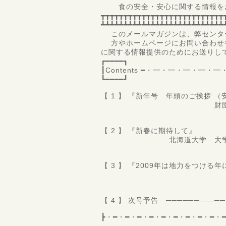
食の安全・安心に関する情報をお
┳┳┳┳┳┳┳┳┳┳┳┳┳┳┳┳┳┳┳┳┳┳┳┳┳┳┳
┻┻┻┻┻┻┻┻┻┻┻┻┻┻┻┻┻┻┻┻┻┻┻┻┻┻┻
このメールマガジンは、弊センタ
方やホームページにお問い合わせ
に関する情報提供のためにお送りし
┏━━━━┓
┃Contents ━・━・━・━・
┗━━━━┛
【 1 】 『新年号 年頭のご挨拶 
財団法人 食品分析
理事長
【 2 】 『新春に期待して』
北海道大学 大学院 水産
教授 
【 3 】 『2009年は地力をつける
東海コープ事業連
斎藤
【 4 】 次号予告 ──────――
┣・━・━・━・━・━・━・━・━・━・