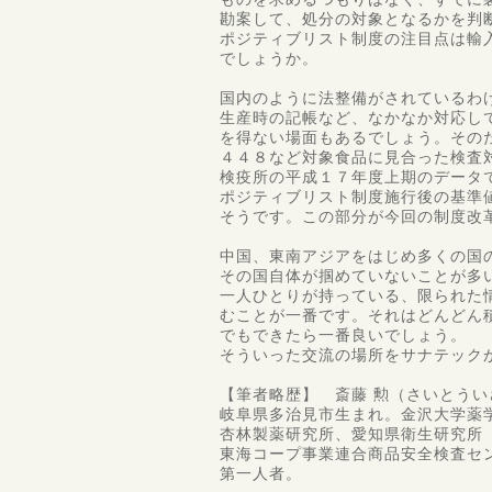
勘案して、処分の対象となるかを判
ポジティブリスト制度の注目点は輸
でしょうか。
国内のように法整備がされているわ
生産時の記帳など、なかなか対応し
を得ない場面もあるでしょう。その
４４８など対象食品に見合った検査
検疫所の平成１７年度上期のデータ
ポジティブリスト制度施行後の基準値
そうです。この部分が今回の制度改
中国、東南アジアをはじめ多くの国
その国自体が掴めていないことが多
一人ひとりが持っている、限られた
むことが一番です。それはどんどん
でもできたら一番良いでしょう。
そういった交流の場所をサナテック
【筆者略歴】 斎藤 勲（さいとうい
岐阜県多治見市生まれ。金沢大学薬
杏林製薬研究所、愛知県衛生研究所（
東海コープ事業連合商品安全検査セ
第一人者。