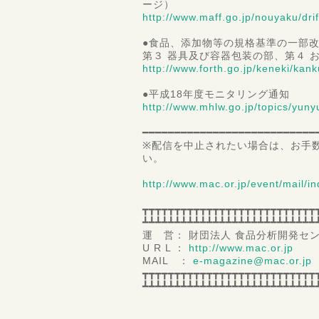
ージ）
http://www.maff.go.jp/nouyaku/drif
●食品、添加物等の規格基準の一部
第３ 器具及び容器包装の部、第４ 
http://www.forth.go.jp/keneki/kan
●平成18年度モニタリング通知
http://www.mhlw.go.jp/topics/yuny
━━━━━━━━━━━━━━━━━━━━━━━━━━━
※配信を中止されたい場合は、お手
い。
http://www.mac.or.jp/event/mail/i
┳┳┳┳┳┳┳┳┳┳┳┳┳┳┳┳┳┳┳┳┳┳┳┳┳┳┳
┻┻┻┻┻┻┻┻┻┻┻┻┻┻┻┻┻┻┻┻┻┻┻┻┻┻┻
運 営： 財団法人 食品分析開発センタ
U R L ：
http://www.mac.or.jp
MAIL ：
e-magazine@mac.or.jp
┳┳┳┳┳┳┳┳┳┳┳┳┳┳┳┳┳┳┳┳┳┳┳┳┳┳┳
┻┻┻┻┻┻┻┻┻┻┻┻┻┻┻┻┻┻┻┻┻┻┻┻┻┻┻