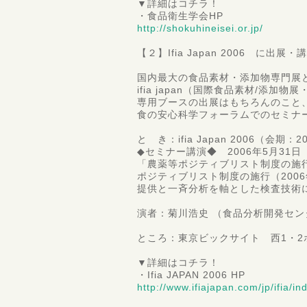
▼詳細はコチラ！
・食品衛生学会HP
http://shokuhineisei.or.jp/
【２】Ifia Japan 2006 に出
国内最大の食品素材・添加物専門展と
ifia japan（国際食品素材/添加
専用ブースの出展はもちろんのこと
食の安心科学フォーラムでのセミナ
と き：ifia Japan 2006（会期：
◆セミナー講演◆ 2006年5月31日（
「農薬等ポジティブリスト制度の施
ポジティブリスト制度の施行（2006
提供と一斉分析を軸とした検査技術
演者：菊川浩史 （食品分析開発センタ
ところ：東京ビックサイト 西1・2
▼詳細はコチラ！
・Ifia JAPAN 2006 HP
http://www.ifiajapan.com/jp/ifia/in