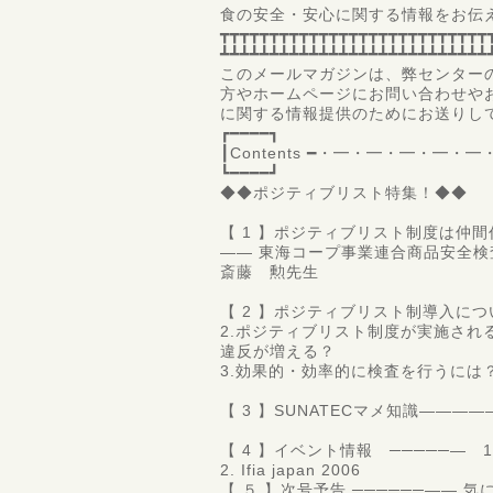
食の安全・安心に関する情報をお伝
┳┳┳┳┳┳┳┳┳┳┳┳┳┳┳┳┳┳┳┳┳┳┳┳┳┳┳
┻┻┻┻┻┻┻┻┻┻┻┻┻┻┻┻┻┻┻┻┻┻┻┻┻┻┻
このメールマガジンは、弊センター
方やホームページにお問い合わせや
に関する情報提供のた
┏━━━━┓
┃Contents ━・━・━・━・
┗━━━━┛
◆◆ポジティブリスト特集！◆◆
【 1 】ポジティブリスト制度は仲
―― 東海コープ事業連合商品安全検
斎藤 勲先生
【 2 】ポジティブリスト制導入に
2.ポジティブリスト制度が実施され
違反が増える？
3.効果的・効率的に検査を行うには
【 3 】SUNATECマメ知識――――
【 4 】イベント情報 ─────― 
2. Ifia japan 2006
【 ５ 】次号予告 ──────―― 