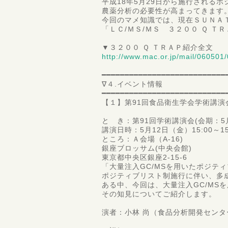
平成18年5月29日から施行される
農薬分析の必要性が高まってきます
今回のマメ知識では、現在ＳＵＮＡ
「ＬＣ/ＭＳ/ＭＳ ３２００ Ｑ 
▼３２００ Ｑ ＴＲＡＰ紹介全文
http://www.mac.or.jp/mail/060501/
━━━━━━━━━━━━━━━━━━━━━━━━━━━
∇４.イベント情報
━━━━━━━━━━━━━━━━━━━━━━━━━━━
【１】第91回食品衛生学会学術講演
と き：第91回学術講演会(会期：5月
講演日時：5月12日（金）15:00～15
ところ：Ａ会場（A-16)
銀座ブロッサム(中央会館)
東京都中央区銀座2-15-6
「大量注入GC/MSを用いたポジテ
ポジティブリスト制施行に伴い、多
ある中、今回は、大量注入GC/MS
その知見についてご紹介します。
演者：小林 尚（食品分析開発センター