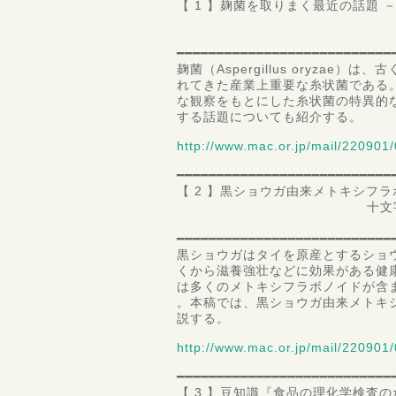
【 1 】麹菌を取りまく最近の話題
日本薬科
特任教授 
━━━━━━━━━━━━━━━━━━━━━━━━━━━
麹菌（Aspergillus oryza
れてきた産業上重要な糸状菌である
な観察をもとにした糸状菌の特異的
する話題についても紹介する。
http://www.mac.or.jp/mail/220901/
━━━━━━━━━━━━━━━━━━━━━━━━━━━
【 2 】黒ショウガ由来メトキシフ
十文字学園女子大学 
講師 渡
━━━━━━━━━━━━━━━━━━━━━━━━━━━
黒ショウガはタイを原産とするショ
くから滋養強壮などに効果がある健
は多くのメトキシフラボノイドが含
。本稿では、黒ショウガ由来メトキ
説する。
http://www.mac.or.jp/mail/220901/
━━━━━━━━━━━━━━━━━━━━━━━━━━━
【 3 】豆知識『食品の理化学検査