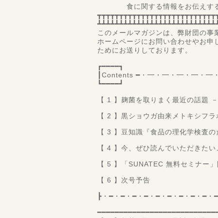
食に関する情報をお伝えするサ
┳┳┳┳┳┳┳┳┳┳┳┳┳┳┳┳┳┳┳┳┳┳┳┳┳┳┳
┻┻┻┻┻┻┻┻┻┻┻┻┻┻┻┻┻┻┻┻┻┻┻┻┻┻┻
このメールマガジンは、弊財団の事
ホームページにお問い合わせやお申
ためにお送りしております。
┏━━━━┓
┃Contents ━・━・━・━・
┗━━━━┛
【 1 】麹菌を取りまく最近の話題
【 2 】黒ショウガ由来メトキシフ
【 3 】豆知識『食品の理化学検査
【 4 】今、ぜひ読んでいただきた
【 5 】「SUNATEC 無料セミナ
【 6 】次号予告
┣・━・━・━・━・━・━・━・━・━・
━━━━━━━━━━━━━━━━━━━━━━━━━━━