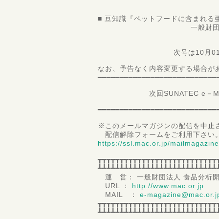
上級研究員
■ 豆知識『ペットフードに含まれる
一般財団法人 食品分析
第一理
次号は10月01日配
なお、予告なく内容変更する場合が
━━━━━━━━━━━━━━━━━━━━━━━━━━━
次回SUNATEC e－Magaz
━━━━━━━━━━━━━━━━━━━━━━━━━━━
※このメールマガジンの配信を中止
配信解除フォームをご利用下さい
https://ssl.mac.or.jp/mailmagazin
┳┳┳┳┳┳┳┳┳┳┳┳┳┳┳┳┳┳┳┳┳┳┳┳┳┳┳
┻┻┻┻┻┻┻┻┻┻┻┻┻┻┻┻┻┻┻┻┻┻┻┻┻┻┻
運 営： 一般財団法人 食品分析
URL ：
http://www.mac.or.jp
MAIL ：
e-magazine@mac.or.j
┳┳┳┳┳┳┳┳┳┳┳┳┳┳┳┳┳┳┳┳┳┳┳┳┳┳┳
┻┻┻┻┻┻┻┻┻┻┻┻┻┻┻┻┻┻┻┻┻┻┻┻┻┻┻