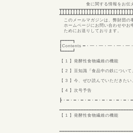
食に関する情報をお伝え
┳┳┳┳┳┳┳┳┳┳┳┳┳┳┳┳┳┳┳┳┳┳┳┳┳┳┳
┻┻┻┻┻┻┻┻┻┻┻┻┻┻┻┻┻┻┻┻┻┻┻┻┻┻┻
このメールマガジンは、弊財団の事
ホームページにお問い合わせやお申
ためにお送りしております。
┏━━━━┓
┃Contents ━・━・━・━・
┗━━━━┛
【 1 】発酵性食物繊維の機能
【 2 】豆知識『食品中の鉄について
【 3 】今、ぜひ読んでいただきた
【 4 】次号予告
┣・━・━・━・━・━・━・━・━・━・
━━━━━━━━━━━━━━━━━━━━━━━━━━━
【 1 】発酵性食物繊維の機能
愛知淑徳大学 食
常勤講師 
━━━━━━━━━━━━━━━━━━━━━━━━━━━