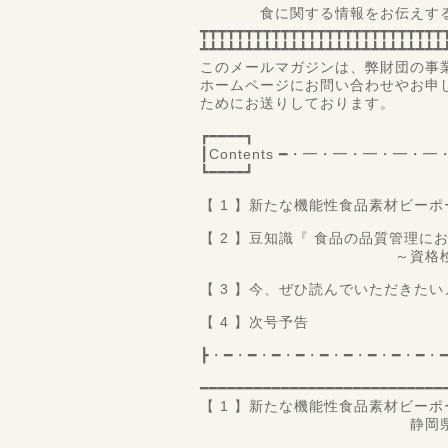
食に関する情報をお伝えするサ
┳┳┳┳┳┳┳┳┳┳┳┳┳┳┳┳┳┳┳┳┳┳┳┳┳┳┳
┻┻┻┻┻┻┻┻┻┻┻┻┻┻┻┻┻┻┻┻┻┻┻┻┻┻┻
このメールマガジンは、弊財団の事
ホームページにお問い合わせやお申
ためにお送りしております。
┏━━━━┓
┃Contents ━・━・━・━・
┗━━━━┛
【 1 】新たな機能性食品素材ビーポ
【 2 】豆知識『 食品の品質管理に
～資格検定から見え
【 3 】今、ぜひ読んでいただきた
【 4 】次号予告
┣・━・━・━・━・━・━・━・━・━・
━━━━━━━━━━━━━━━━━━━━━━━━━━━
【 1 】新たな機能性食品素材ビーポ
静岡県立大学 食品栄
教授 熊