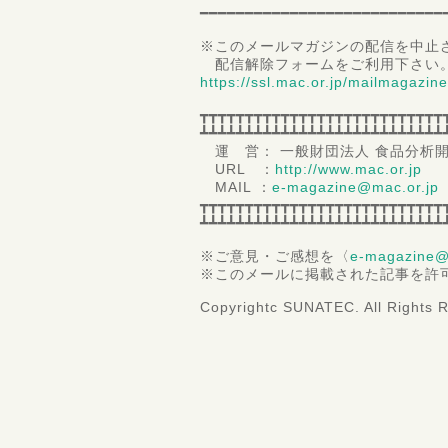
━━━━━━━━━━━━━━━━━━━━━━━━━━━
※このメールマガジンの配信を中止
配信解除フォームをご利用下さい
https://ssl.mac.or.jp/mailmagazin
┳┳┳┳┳┳┳┳┳┳┳┳┳┳┳┳┳┳┳┳┳┳┳┳┳┳┳
┻┻┻┻┻┻┻┻┻┻┻┻┻┻┻┻┻┻┻┻┻┻┻┻┻┻┻
運 営： 一般財団法人 食品分析
URL ：
http://www.mac.or.jp
MAIL ：
e-magazine@mac.or.jp
┳┳┳┳┳┳┳┳┳┳┳┳┳┳┳┳┳┳┳┳┳┳┳┳┳┳┳
┻┻┻┻┻┻┻┻┻┻┻┻┻┻┻┻┻┻┻┻┻┻┻┻┻┻┻
※ご意見・ご感想を〈
e-magazine@
※このメールに掲載された記事を許
Copyrightc SUNATEC. All Rights 